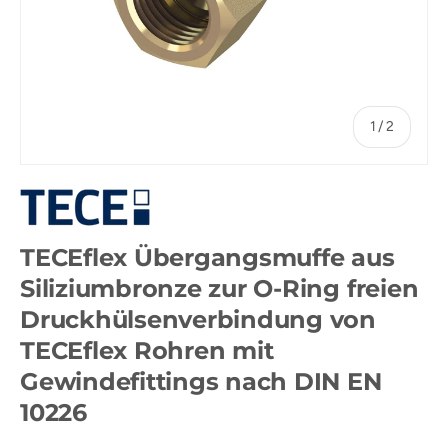
von
1
/
2
TECEflex Übergangsmuffe aus
Siliziumbronze zur O-Ring freien
Druckhülsenverbindung von
TECEflex Rohren mit
Gewindefittings nach DIN EN
10226