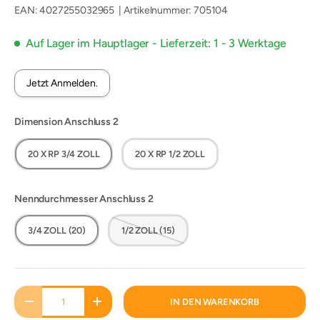
EAN:
4027255032965
|
Artikelnummer
:
705104
Auf Lager im Hauptlager - Lieferzeit: 1 - 3 Werktage
Jetzt Anmelden.
Dimension Anschluss 2
20 X RP 3/4 ZOLL
20 X RP 1/2 ZOLL
Nenndurchmesser Anschluss 2
3/4 ZOLL (20)
1/2 ZOLL (15)
Anzahl
IN DEN WARENKORB
MENGE VERRINGERN
MENGE ERHÖHEN