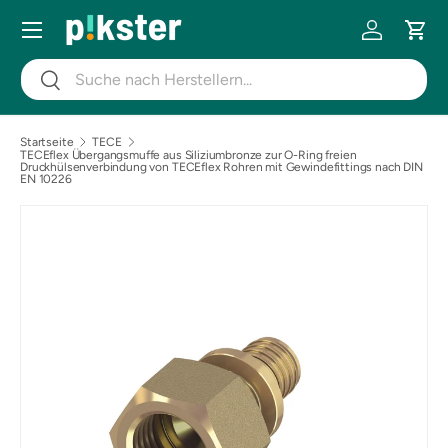
Menü
DIREKT ZUM INHALT
Einloggen
Eink
Suchen
Suchen
Startseite
TECE
TECEflex Übergangsmuffe aus Siliziumbronze zur O-Ring freien
Druckhülsenverbindung von TECEflex Rohren mit Gewindefittings nach DIN
EN 10226