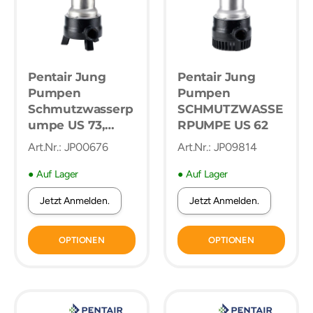
Pentair Jung
Pentair Jung
Pumpen
Pumpen
Schmutzwasserp
SCHMUTZWASSE
umpe US 73,
RPUMPE US 62
ohne Schaltung,
Art.Nr.: JP00676
Art.Nr.: JP09814
10 m Leitung,
Edelstahl 304,
● Auf Lager
● Auf Lager
Gusseisen
Jetzt Anmelden.
Jetzt Anmelden.
Pumpengehäuse
, 1 1/2" BSPP
Auslass, IP68
OPTIONEN
OPTIONEN