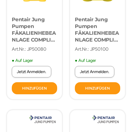
Pentair Jung
Pentair Jung
Pumpen
Pumpen
FÄKALIENHEBEA
FÄKALIENHEBEA
NLAGE COMPLI
NLAGE COMPLI
400 mit
1010/4 BW 400 V
Art.Nr.: JP50080
Art.Nr.: JP50100
montierter
Rückschlagklapp
● Auf Lager
● Auf Lager
e
Jetzt Anmelden.
Jetzt Anmelden.
HINZUFÜGEN
HINZUFÜGEN