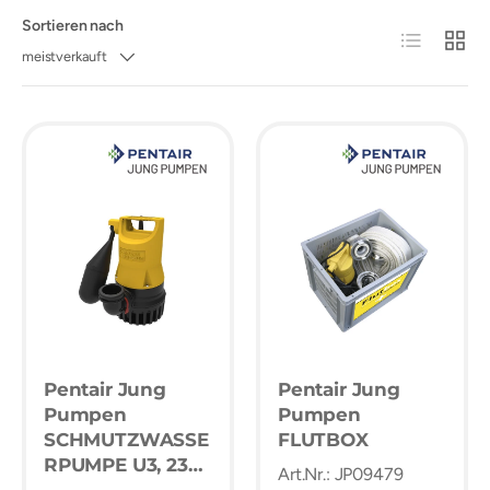
Sortieren nach
Produktliste
Produk
meistverkauft
Pentair Jung
Pentair Jung
Pumpen
Pumpen
SCHMUTZWASSE
FLUTBOX
RPUMPE U3, 230
Art.Nr.: JP09479
V