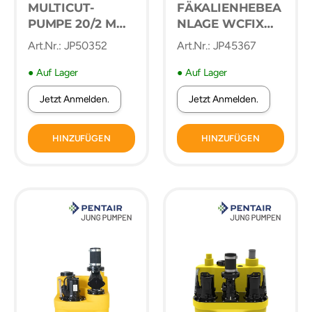
MULTICUT-
FÄKALIENHEBEA
PUMPE 20/2 M
NLAGE WCFIX
PLUS, EX 400 V,
PLUS ZUR
Art.Nr.: JP50352
Art.Nr.: JP45367
SCHNEIDRAD,
BEGRENZTEN
EXPLOSIONSSCH
VERWENDUNG
● Auf Lager
● Auf Lager
UTZ
Jetzt Anmelden.
Jetzt Anmelden.
HINZUFÜGEN
HINZUFÜGEN