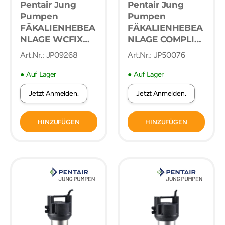
Pentair Jung
Pentair Jung
Pumpen
Pumpen
FÄKALIENHEBEA
FÄKALIENHEBEA
NLAGE WCFIX
NLAGE COMPLI
260 ZUR
300 E 230 V
Art.Nr.: JP09268
Art.Nr.: JP50076
BEGRENZTEN
VERWENDUNG
● Auf Lager
● Auf Lager
Jetzt Anmelden.
Jetzt Anmelden.
HINZUFÜGEN
HINZUFÜGEN