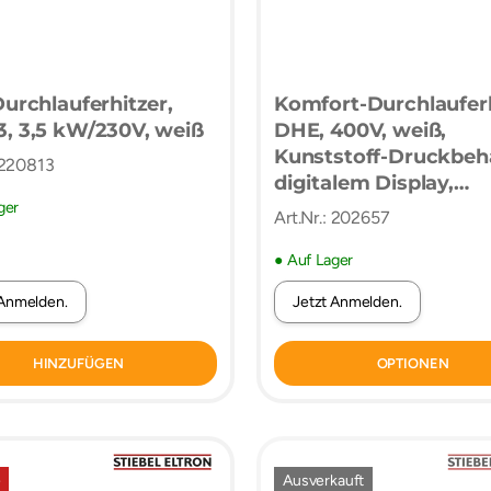
Durchlauferhitzer,
Komfort-Durchlaufer
, 3,5 kW/230V, weiß
DHE, 400V, weiß,
Kunststoff-Druckbehä
: 220813
digitalem Display,
ger
elektronischer
Art.Nr.: 202657
Leistungsregelung, I
Effizienzklasse
● Auf Lager
 Anmelden.
Jetzt Anmelden.
HINZUFÜGEN
OPTIONEN
e
Ausverkauft