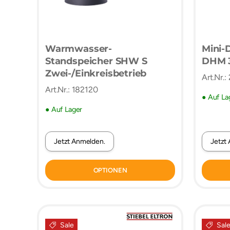
Warmwasser-
Mini-
Standspeicher SHW S
DHM 3
Zwei-/Einkreisbetrieb
Art.Nr.
Art.Nr.: 182120
● Auf La
● Auf Lager
Jetzt Anmelden.
Jetzt
OPTIONEN
Sale
Sal