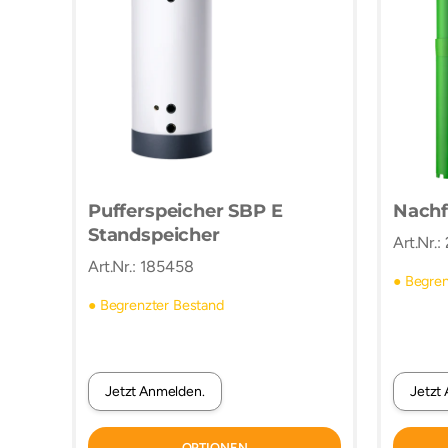
Pufferspeicher SBP E
Nachf
Standspeicher
Art.Nr.
Art.Nr.: 185458
● Begren
● Begrenzter Bestand
Jetzt Anmelden.
Jetzt
OPTIONEN