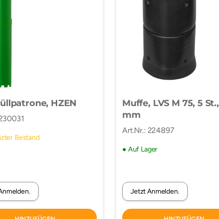
üllpatrone, HZEN
Muffe, LVS M 75, 5 St.,
mm
: 230031
Art.Nr.: 224897
zter Bestand
● Auf Lager
 Anmelden.
Jetzt Anmelden.
HINZUFÜGEN
HINZUFÜGEN