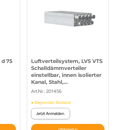
 d 75
Luftverteilsystem, LVS VTS
Schalldämmverteiler
einstellbar, innen isolierter
Kanal, Stahl,
sendzimirverzinkt,
Art.Nr.: 201456
Flansch- und
Einschubende-Anschluss,
● Begrenzter Bestand
starr
Jetzt Anmelden.
OPTIONEN