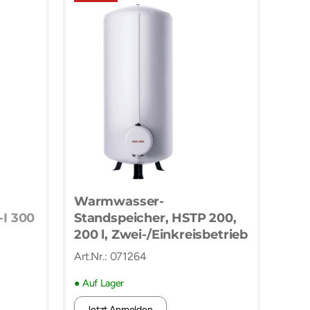
Warmwasser-
I 300
Standspeicher, HSTP 200,
200 l, Zwei-/Einkreisbetrieb
Art.Nr.: 071264
● Auf Lager
Jetzt Anmelden.