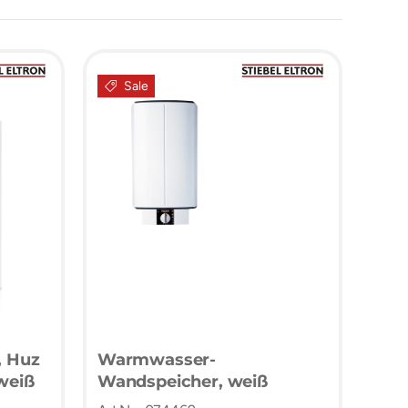
Sale
, Huz
Warmwasser-
 weiß
Wandspeicher, weiß