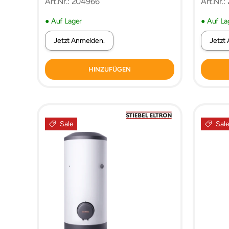
Art.Nr.: 204966
Art.Nr.
● Auf Lager
● Auf La
Jetzt Anmelden.
Jetzt
HINZUFÜGEN
Sale
Sal