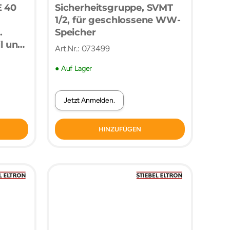
E 40
Sicherheitsgruppe, SVMT
1/2, für geschlossene WW-
.
Speicher
il und
Art.Nr.: 073499
,
● Auf Lager
er
Jetzt Anmelden.
d
HINZUFÜGEN