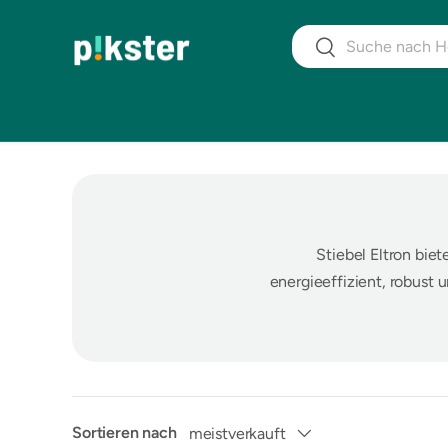
Suchen
DIREKT ZUM INHALT
Suchen
Stiebel Eltron bie
energieeffizient, robust 
Sortieren nach
meistverkauft