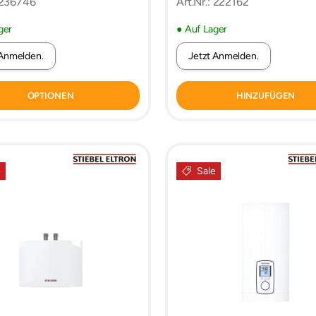
: 236746
Art.Nr.: 222162
ger
● Auf Lager
 Anmelden.
Jetzt Anmelden.
OPTIONEN
HINZUFÜGEN
e
Sale