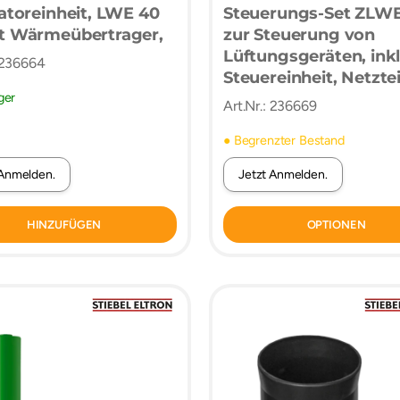
latoreinheit, LWE 40
Steuerungs-Set ZLW
t Wärmeübertrager,
zur Steuerung von
Lüftungsgeräten, inkl
: 236664
Steuereinheit, Netzte
ger
Bedieneinheit,
Art.Nr.: 236669
Hutschienen-Netzteil
Unterputzmontage d
● Begrenzter Bestand
Bedieneinheit, LED-
 Anmelden.
Jetzt Anmelden.
Anzeige Filterzustan
HINZUFÜGEN
OPTIONEN