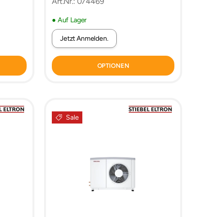
Art.Nr.: 074469
● Auf Lager
Jetzt Anmelden.
OPTIONEN
Sale