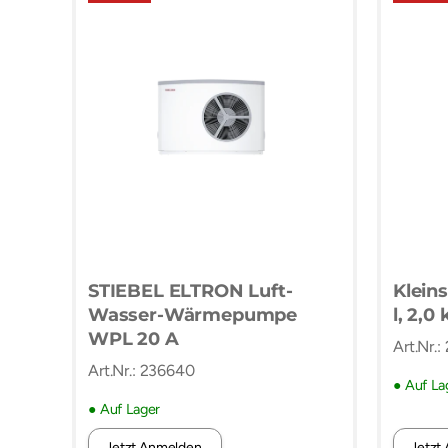
STIEBEL ELTRON Luft-
Kleins
Wasser-Wärmepumpe
l, 2,0
WPL 20 A
Art.Nr.
Art.Nr.: 236640
● Auf La
● Auf Lager
Jetzt Anmelden.
Jetzt