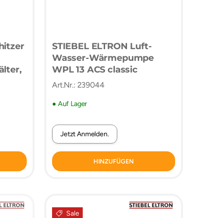
hitzer
STIEBEL ELTRON Luft-
Wasser-Wärmepumpe
lter,
WPL 13 ACS classic
Art.Nr.: 239044
P25, A
● Auf Lager
Jetzt Anmelden.
HINZUFÜGEN
Sale