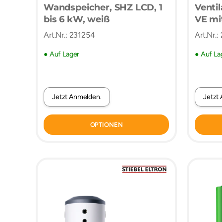
Wandspeicher, SHZ LCD, 1
Venti
bis 6 kW, weiß
VE mi
Art.Nr.: 231254
Art.Nr.
● Auf Lager
● Auf La
Jetzt Anmelden.
Jetzt
OPTIONEN