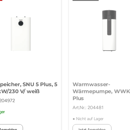
peicher, SNU 5 Plus, 5
Warmwasser-
 kW/230 V/ weiß
Wärmepumpe, WWK-
Plus
: 204972
Art.Nr.: 204481
ger
● Nicht auf Lager
 Anmelden.
Jetzt Anmelden.