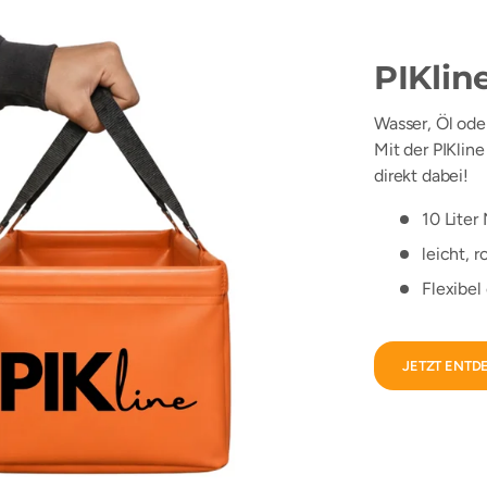
PIKlin
Wasser, Öl ode
Mit der PIKlin
direkt dabei!
10 Lite
leicht, r
Flexibel
JETZT ENTD