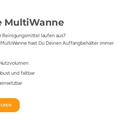
e MultiWanne
r Reinigungsmittel laufen aus?
e MultiWanne hast Du Deinen Auffangbehälter immer
r Nutzvolumen
obust und faltbar
 einsetzbar
ECKEN