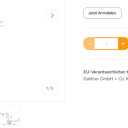
Jetzt Anmelden.
NÄCHSTE
Anzahl
MENGE VERRINGERN
M
EU-Verantwortlicher
Dallmer GmbH + Co. KG
von
1
/
5