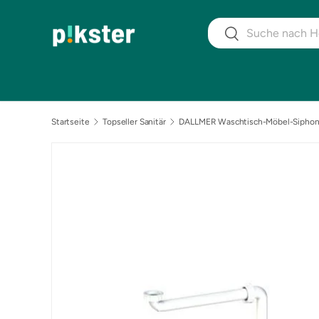
Suchen
DIREKT ZUM INHALT
Suchen
Startseite
Topseller Sanitär