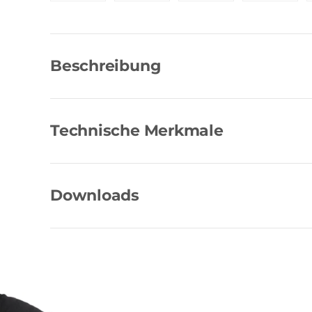
Bild 1 in Galerieansicht laden
Bild 2 in Galerieansicht laden
Bild 3 in Galerieansic
Bild 4 in
Beschreibung
Technische Merkmale
Downloads