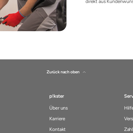
direkt aus Kundenwün
Zurück nach oben
p!kster
Ser
Über uns
Hilf
Karriere
Vers
Kontakt
Zah