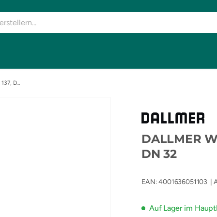
DALLMER Waschtisch-Möbel-Siphon 137, DN 32
DALLMER Was
DN 32
EAN:
4001636051103
|
A
Auf Lager im Hauptl